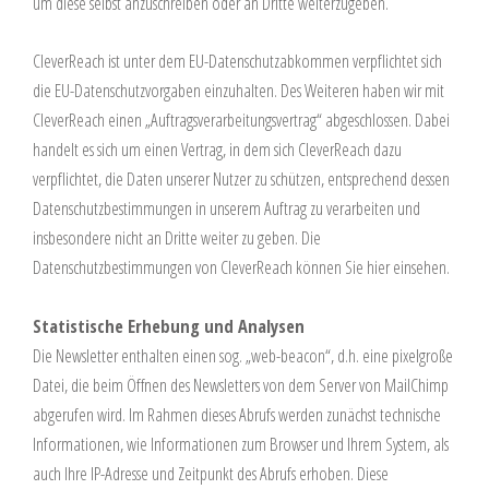
um diese selbst anzuschreiben oder an Dritte weiterzugeben.
CleverReach ist unter dem EU-Datenschutzabkommen verpflichtet sich
die EU-Datenschutzvorgaben einzuhalten. Des Weiteren haben wir mit
CleverReach einen „Auftragsverarbeitungsvertrag“ abgeschlossen. Dabei
handelt es sich um einen Vertrag, in dem sich CleverReach dazu
verpflichtet, die Daten unserer Nutzer zu schützen, entsprechend dessen
Datenschutzbestimmungen in unserem Auftrag zu verarbeiten und
insbesondere nicht an Dritte weiter zu geben. Die
Datenschutzbestimmungen von CleverReach können Sie
hier
einsehen.
Statistische Erhebung und Analysen
Die Newsletter enthalten einen sog. „web-beacon“, d.h. eine pixelgroße
Datei, die beim Öffnen des Newsletters von dem Server von MailChimp
abgerufen wird. Im Rahmen dieses Abrufs werden zunächst technische
Informationen, wie Informationen zum Browser und Ihrem System, als
auch Ihre IP-Adresse und Zeitpunkt des Abrufs erhoben. Diese