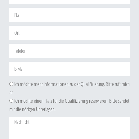
n
a
a
c
P
m
h
L
e
n
Z
O
a
r
m
t
T
e
e
l
E
e
-
f
M
a
Ich möchte mehr Informationen zu der Qualifizierung. Bitte ruft mich
o
a
b
an.
n
i
f
Ich möchte einen Platz für die Qualifizierung reservieren. Bitte sendet
l
r
mir die nötigen Unterlagen.
a
N
g
a
e
c