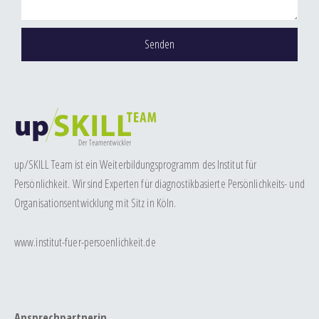
h
r
Senden
i
c
h
t
up/SKILL Team ist ein Weiterbildungsprogramm des Institut für
Persönlichkeit. Wir sind Experten für diagnostikbasierte Persönlichkeits- und
Organisationsentwicklung mit Sitz in Köln.
www.institut-fuer-persoenlichkeit.de
Ansprechpartnerin