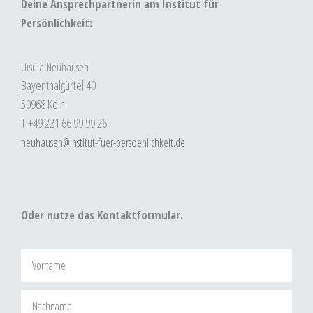
Deine Ansprechpartnerin am Institut für
Persönlichkeit:
Ursula Neuhausen
Bayenthalgürtel 40
50968 Köln
T +49 221 66 99 99 26
neuhausen@institut-fuer-persoenlichkeit.de
Oder nutze das Kontaktformular.
V
o
r
N